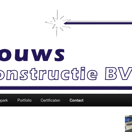
ructiebedrijf J. Louws
epark
Portfolio
Certificaten
Contact